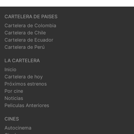
CARTELERA DE PAISES
Cartelera de Colombia
Cartelera de Chile
Cartelera de Ecuador
Cartelera de Perú
LA CARTELERA
Inicio
Cartelera de hoy
Próximos estrenos
Por cine
Noticias
Peliculas Anteriores
CINES
Autocinema