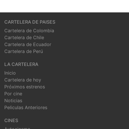
CARTELERA DE PAISES
Cartelera de Colombia
Cartelera de Chile
Cartelera de Ecuador
Cartelera de Perú
LA CARTELERA
Inicio
Cartelera de hoy
Próximos estrenos
Por cine
Noticias
Peliculas Anteriores
CINES
Autocinema