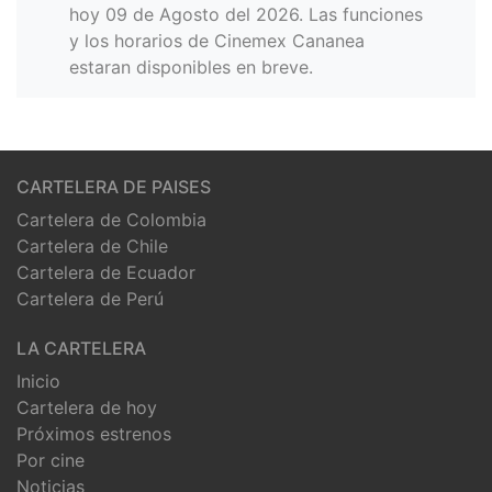
hoy 09 de Agosto del 2026. Las funciones
y los horarios de Cinemex Cananea
estaran disponibles en breve.
CARTELERA DE PAISES
Cartelera de Colombia
Cartelera de Chile
Cartelera de Ecuador
Cartelera de Perú
LA CARTELERA
Inicio
Cartelera de hoy
Próximos estrenos
Por cine
Noticias