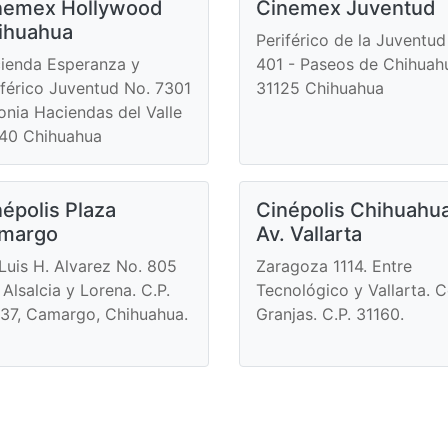
nemex Hollywood
Cinemex Juventud
ihuahua
Periférico de la Juventud
ienda Esperanza y
401 - Paseos de Chihuah
iférico Juventud No. 7301
31125 Chihuahua
onia Haciendas del Valle
40 Chihuahua
épolis Plaza
Cinépolis Chihuahu
margo
Av. Vallarta
 Luis H. Alvarez No. 805
Zaragoza 1114. Entre
 Alsalcia y Lorena. C.P.
Tecnológico y Vallarta. C
37, Camargo, Chihuahua.
Granjas. C.P. 31160.