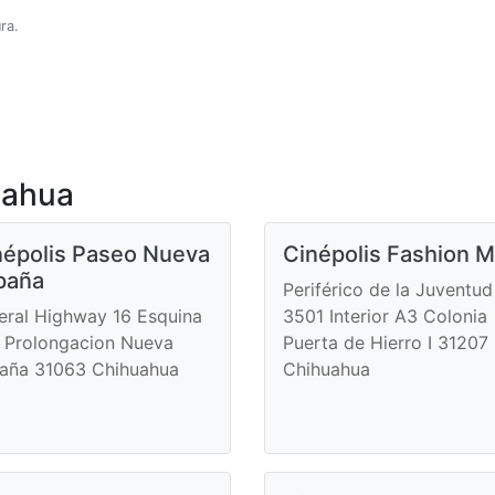
ra.
uahua
népolis Paseo Nueva
Cinépolis Fashion M
paña
Periférico de la Juventud
eral Highway 16 Esquina
3501 Interior A3 Colonia
 Prolongacion Nueva
Puerta de Hierro I 31207
aña 31063 Chihuahua
Chihuahua