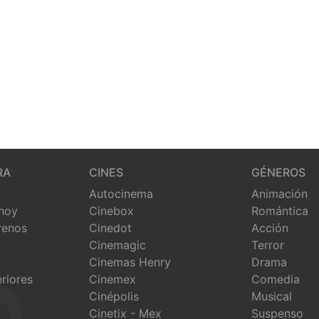
RA
CINES
GÉNEROS
Autocinema
Animación
 hoy
Cinebox
Romántica
renos
Cinedot
Acción
Cinemagic
Terror
Cinemas Henry
Drama
eriores
Cinemex
Comedia
Cinépolis
Musical
Cinetix - Mex
Suspenso