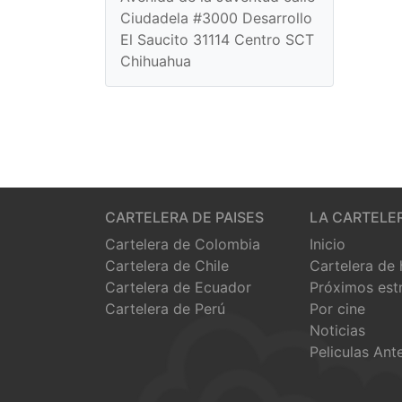
Ciudadela #3000 Desarrollo
El Saucito 31114 Centro SCT
Chihuahua
CARTELERA DE PAISES
LA CARTELE
Cartelera de Colombia
Inicio
Cartelera de Chile
Cartelera de
Cartelera de Ecuador
Próximos est
Cartelera de Perú
Por cine
Noticias
Peliculas Ant