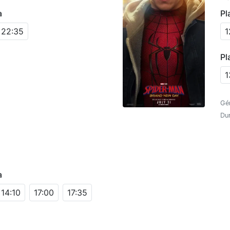
a
Pl
22:35
1
Pl
1
Gé
Du
a
14:10
17:00
17:35