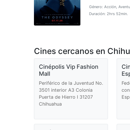
Género: Acción, Aventu
Duración: 2hrs 52min.
Cines cercanos en Chih
Cinépolis Vip Fashion
Ci
Mall
Es
Periférico de la Juventud No.
Fed
3501 interior A3 Colonia
con
Puerta de Hierro I 31207
Esp
Chihuahua