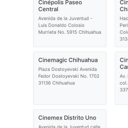
Cinépolis Paseo
Ci
Central
Ch
Avenida de la Juventud -
Hac
Luis Donaldo Colosio
Per
Murrieta No. 5915 Chihuahua
Col
313
Cinemagic Chihuahua
Cin
Ca
Plaza Dostoyevski Avenida
Fedor Dostoyevski No. 1702
Av.
31136 Chihuahua
col.
337
Cinemex Distrito Uno
Avenida de la Juventud calle