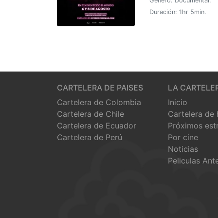
Género: Documental.
Duración: 1hr 5min.
CARTELERA DE PAISES
LA CARTELE
Cartelera de Colombia
Inicio
Cartelera de Chile
Cartelera de
Cartelera de Ecuador
Próximos est
Cartelera de Perú
Por cine
Noticias
Peliculas Ant