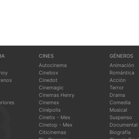
RA
CINES
GÉNEROS
Autocinema
Animación
 hoy
Cinebox
Romántica
renos
Cinedot
Acción
Cinemagic
Terror
Cinemas Henry
Drama
eriores
Cinemex
Comedia
Cinépolis
Musical
Cinetix - Mex
Suspenso
Cinetop - Mex
Documental
Citicinemas
Biografía