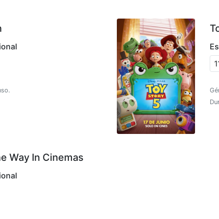
n
T
ional
Es
1
nso.
Gé
Dur
he Way In Cinemas
ional