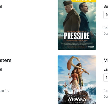
al
Su
1
Gé
Dur
sters
M
al
Es
1
ación.
Gé
Dur