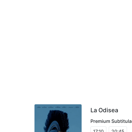
La Odisea
Premium Subtitul
17:10
20:45