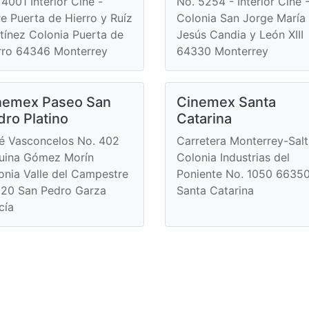
 4001 Interior Cine -
No. 5254 - Interior Cine 
re Puerta de Hierro y Ruíz
Colonia San Jorge María
tínez Colonia Puerta de
Jesús Candia y León XIII
rro 64346 Monterrey
64330 Monterrey
nemex Paseo San
Cinemex Santa
dro Platino
Catarina
é Vasconcelos No. 402
Carretera Monterrey-Salti
uina Gómez Morín
Colonia Industrias del
onia Valle del Campestre
Poniente No. 1050 6635
20 San Pedro Garza
Santa Catarina
cía