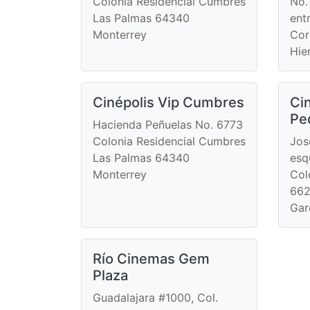
Colonia Residencial Cumbres
No.
Las Palmas 64340
ent
Monterrey
Cor
Hie
Cinépolis Vip Cumbres
Ci
Pe
Hacienda Peñuelas No. 6773
Colonia Residencial Cumbres
Jos
Las Palmas 64340
esq
Monterrey
Col
662
Gar
Río Cinemas Gem
Plaza
Guadalajara #1000, Col.