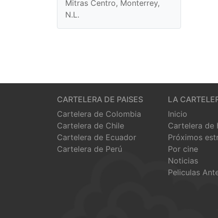
Mitras Centro, Monterrey,
N.L.
CARTELERA DE PAISES
LA CARTELE
Cartelera de Colombia
Inicio
Cartelera de Chile
Cartelera de
Cartelera de Ecuador
Próximos est
Cartelera de Perú
Por cine
Noticias
Peliculas Ant