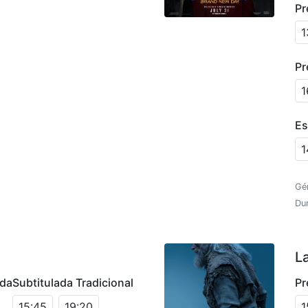
Pr
1
Pr
1
Es
1
Gé
Du
L
ada
Subtitulada Tradicional
Pr
15:45
19:20
1