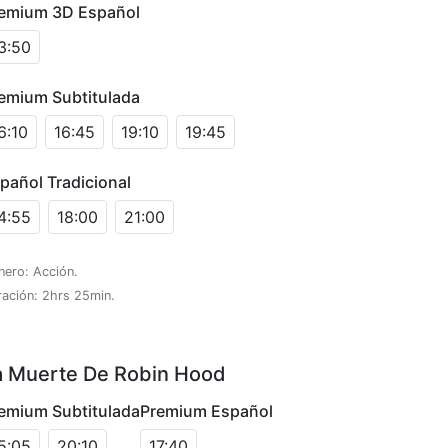
emium 3D Español
3:50
emium Subtitulada
6:10
16:45
19:10
19:45
pañol Tradicional
4:55
18:00
21:00
nero: Acción.
ración: 2hrs 25min.
a Muerte De Robin Hood
emium Subtitulada
Premium Español
5:05
20:10
17:40