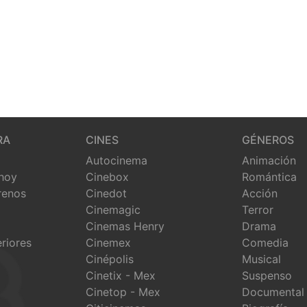
RA
CINES
GÉNEROS
Autocinema
Animación
 hoy
Cinebox
Romántica
renos
Cinedot
Acción
Cinemagic
Terror
Cinemas Henry
Drama
eriores
Cinemex
Comedia
Cinépolis
Musical
Cinetix - Mex
Suspenso
Cinetop - Mex
Documental