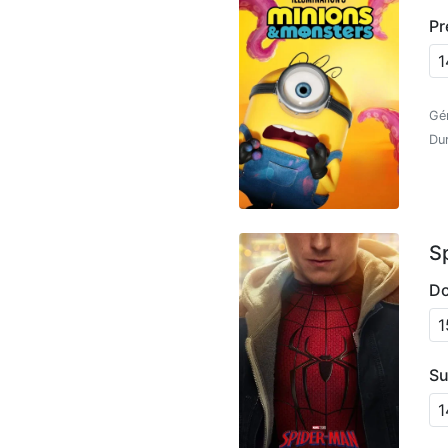
Pr
1
Gé
Dur
S
Do
1
Su
1