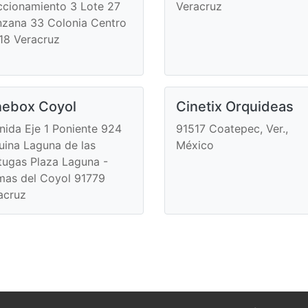
ccionamiento 3 Lote 27
Veracruz
zana 33 Colonia Centro
18 Veracruz
nebox Coyol
Cinetix Orquideas
nida Eje 1 Poniente 924
91517 Coatepec, Ver.,
uina Laguna de las
México
tugas Plaza Laguna -
mas del Coyol 91779
acruz