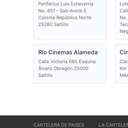
Periférico Luis Echeverría
Lot
No. 851 - Sub-Ancla 5
Cal
Colonia República Norte
No.
25280 Saltillo
Tec
Neg
Río Cinemas Alameda
Ci
Calle Victoria 685 Esquina
Car
Álvaro Obregón 25000
Km 
Saltillo
Méx
CARTELERA DE PAISES
LA CARTELE