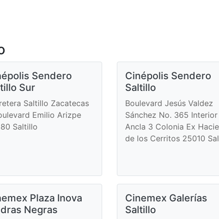
o
népolis Sendero
Cinépolis Sendero
tillo Sur
Saltillo
retera Saltillo Zacatecas
Boulevard Jesús Valdez
oulevard Emilio Arizpe
Sánchez No. 365 Interior
80 Saltillo
Ancla 3 Colonia Ex Haci
de los Cerritos 25010 Salt
nemex Plaza Inova
Cinemex Galerías
edras Negras
Saltillo