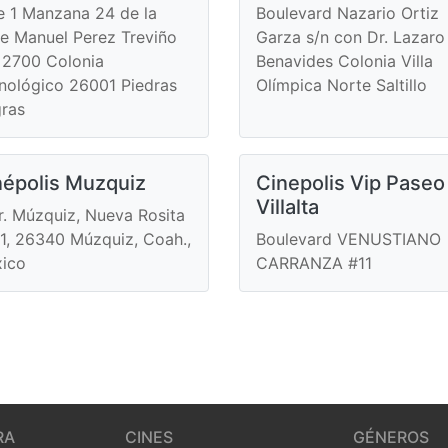
e 1 Manzana 24 de la
Boulevard Nazario Ortiz
le Manuel Perez Treviño
Garza s/n con Dr. Lazaro
 2700 Colonia
Benavides Colonia Villa
nológico 26001 Piedras
Olímpica Norte Saltillo
ras
népolis Muzquiz
Cinepolis Vip Paseo
Villalta
r. Múzquiz, Nueva Rosita
1, 26340 Múzquiz, Coah.,
Boulevard VENUSTIANO
ico
CARRANZA #11
RA
CINES
GÉNEROS