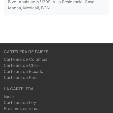
Blvd. Anáhuac N°1299, Villa Residencial Casa
Magna, Mexicali, BCN.
CARTELERA DE PAISES
Cartelera de Colombia
Cartelera de Chile
Cartelera de Ecuador
Cartelera de Perú
LA CARTELERA
Inicio
Cartelera de hoy
Próximos estrenos