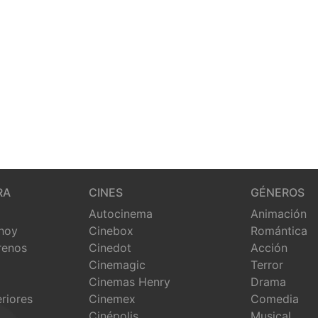
RA
CINES
GÉNEROS
Autocinema
Animación
 hoy
Cinebox
Romántica
renos
Cinedot
Acción
Cinemagic
Terror
Cinemas Henry
Drama
eriores
Cinemex
Comedia
Cinépolis
Musical