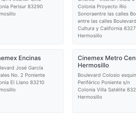
onia Perisur 83290
Colonia Proyecto Río
mosillo
Sonoraentre las calles Bo
entre las calles Boulevar
Cultura y California 832
Hermosillo
nemex Encinas
Cinemex Metro Cen
Hermosillo
levard José García
ales No. 2 Poniente
Boulevard Colosio esqui
onia El Llano 83210
Periférico Poniente s/n
mosillo
Colonia Villa Satélite 83
Hermosillo