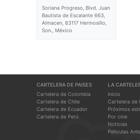
Soriana Progreso, Blvd. Juan
Bautista de Escalante 663,
Almacen, 83117 Hermosillo,
Son., México
CARTELERA DE PAISES
LA CARTELE
Cartelera de Colombia
Inicio
Cartelera de Chile
Cartelera de
Cartelera de Ecuador
Próximos est
Cartelera de Perú
Por cine
Noticias
Peliculas Ant