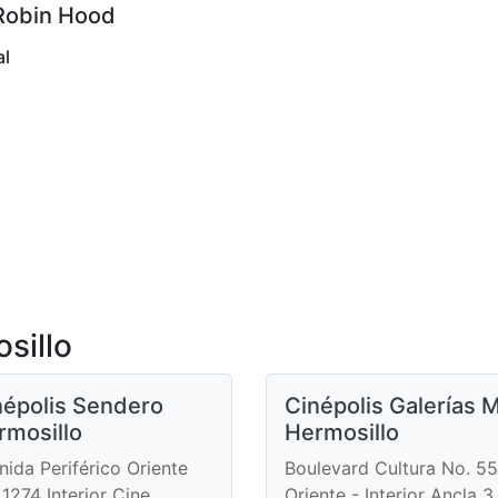
Robin Hood
al
sillo
népolis Sendero
Cinépolis Galerías M
rmosillo
Hermosillo
nida Periférico Oriente
Boulevard Cultura No. 55
 1274 Interior Cine
Oriente - Interior Ancla 3