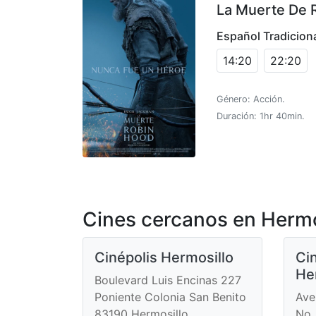
La Muerte De 
Español Tradicion
14:20
22:20
Género: Acción.
Duración: 1hr 40min.
Cines cercanos en Hermo
Cinépolis Hermosillo
Ci
He
Boulevard Luis Encinas 227
Poniente Colonia San Benito
Ave
83190 Hermosillo
No.