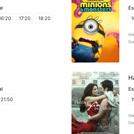
al
Es
16:20
17:20
18:20
1
Gé
Dur
H
al
Es
21:50
1
Gé
Dur