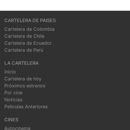
CARTELERA DE PAISES
Cartelera de Colombia
Cartelera de Chile
Cartelera de Ecuador
Cartelera de Perú
LA CARTELERA
Inicio
Cartelera de hoy
Próximos estrenos
Por cine
Noticias
Peliculas Anteriores
CINES
Autocinema