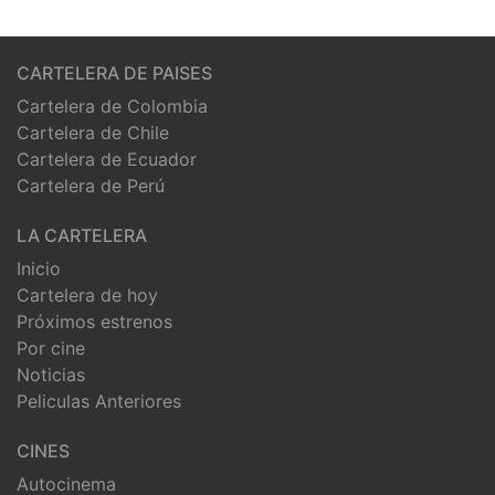
CARTELERA DE PAISES
Cartelera de Colombia
Cartelera de Chile
Cartelera de Ecuador
Cartelera de Perú
LA CARTELERA
Inicio
Cartelera de hoy
Próximos estrenos
Por cine
Noticias
Peliculas Anteriores
CINES
Autocinema