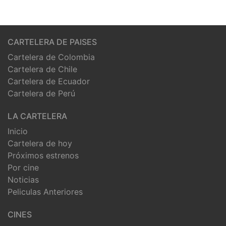
CARTELERA DE PAISES
Cartelera de Colombia
Cartelera de Chile
Cartelera de Ecuador
Cartelera de Perú
LA CARTELERA
Inicio
Cartelera de hoy
Próximos estrenos
Por cine
Noticias
Peliculas Anteriores
CINES