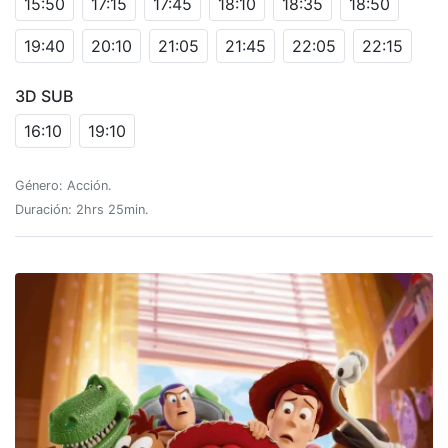
15:50
17:15
17:45
18:10
18:35
18:50
19:40
20:10
21:05
21:45
22:05
22:15
3D SUB
16:10
19:10
Género: Acción.
Duración: 2hrs 25min.