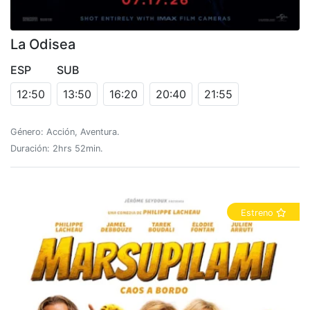
La Odisea
ESP
SUB
12:50
13:50
16:20
20:40
21:55
Género: Acción, Aventura.
Duración: 2hrs 52min.
Estreno