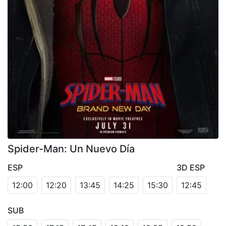
Spider-Man: Un Nuevo Día
ESP
3D ESP
12:00
12:20
13:45
14:25
15:30
12:45
SUB