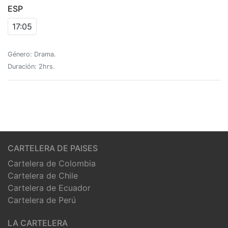
ESP
17:05
Género: Drama.
Duración: 2hrs.
CARTELERA DE PAISES
Cartelera de Colombia
Cartelera de Chile
Cartelera de Ecuador
Cartelera de Perú
LA CARTELERA