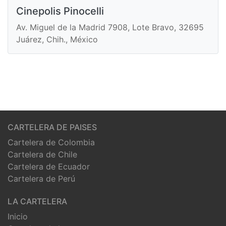
Cinepolis Pinocelli
Av. Miguel de la Madrid 7908, Lote Bravo, 32695
Juárez, Chih., México
CARTELERA DE PAISES
Cartelera de Colombia
Cartelera de Chile
Cartelera de Ecuador
Cartelera de Perú
LA CARTELERA
Inicio