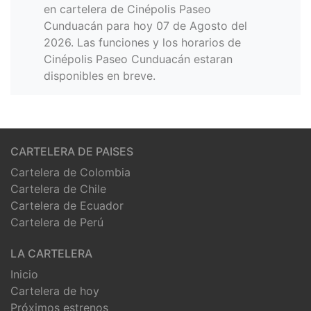
en cartelera de Cinépolis Paseo
Cunduacán para hoy 07 de Agosto del
2026. Las funciones y los horarios de
Cinépolis Paseo Cunduacán estaran
disponibles en breve.
CARTELERA DE PAISES
Cartelera de Colombia
Cartelera de Chile
Cartelera de Ecuador
Cartelera de Perú
LA CARTELERA
Inicio
Cartelera de hoy
Próximos estrenos