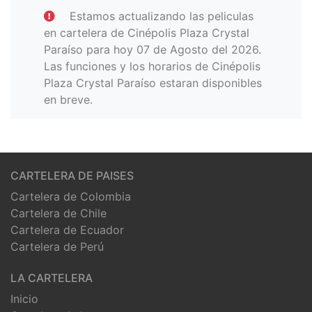
Estamos actualizando las peliculas
en cartelera de Cinépolis Plaza Crystal
Paraíso para hoy 07 de Agosto del 2026.
Las funciones y los horarios de Cinépolis
Plaza Crystal Paraíso estaran disponibles
en breve.
CARTELERA DE PAISES
Cartelera de Colombia
Cartelera de Chile
Cartelera de Ecuador
Cartelera de Perú
LA CARTELERA
Inicio