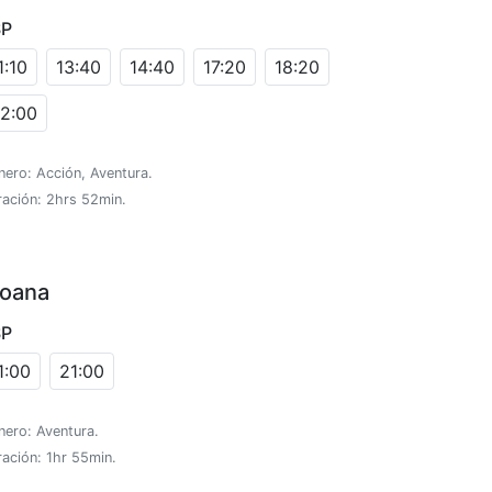
SP
1:10
13:40
14:40
17:20
18:20
2:00
ero: Acción, Aventura.
ración: 2hrs 52min.
oana
SP
1:00
21:00
nero: Aventura.
ación: 1hr 55min.