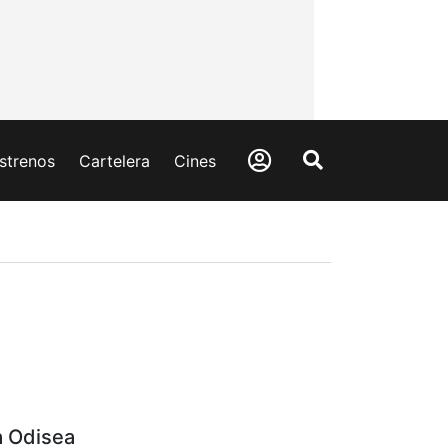
strenos
Cartelera
Cines
a Odisea