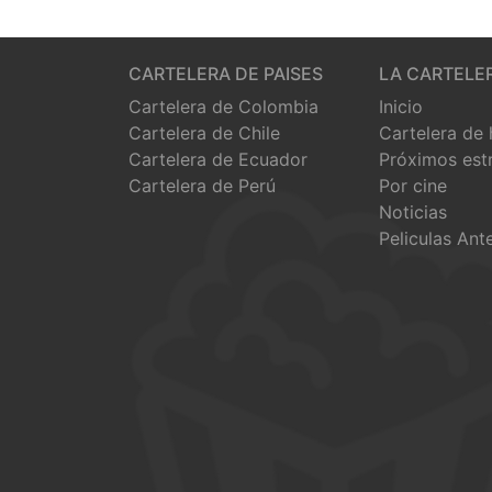
CARTELERA DE PAISES
LA CARTELE
Cartelera de Colombia
Inicio
Cartelera de Chile
Cartelera de
Cartelera de Ecuador
Próximos est
Cartelera de Perú
Por cine
Noticias
Peliculas Ant