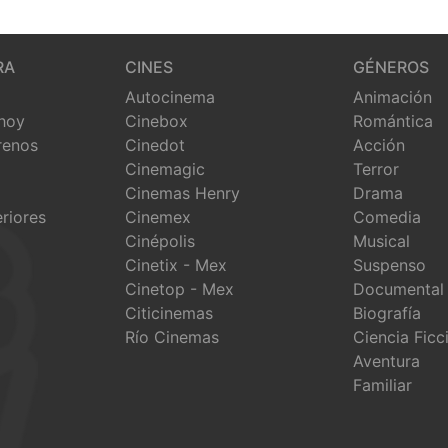
RA
CINES
GÉNEROS
Autocinema
Animación
 hoy
Cinebox
Romántica
renos
Cinedot
Acción
Cinemagic
Terror
Cinemas Henry
Drama
eriores
Cinemex
Comedia
Cinépolis
Musical
Cinetix - Mex
Suspenso
Cinetop - Mex
Documental
Citicinemas
Biografía
Río Cinemas
Ciencia Ficc
Aventura
Familiar