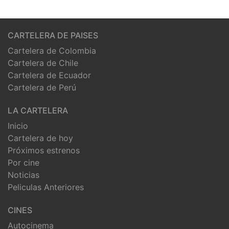
CARTELERA DE PAISES
Cartelera de Colombia
Cartelera de Chile
Cartelera de Ecuador
Cartelera de Perú
LA CARTELERA
Inicio
Cartelera de hoy
Próximos estrenos
Por cine
Noticias
Peliculas Anteriores
CINES
Autocinema