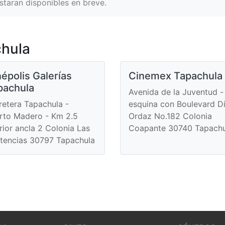
staran disponibles en breve.
chula
épolis Galerías
Cinemex Tapachula
pachula
Avenida de la Juventud -
retera Tapachula -
esquina con Boulevard D
rto Madero - Km 2.5
Ordaz No.182 Colonia
erior ancla 2 Colonia Las
Coapante 30740 Tapachu
tencias 30797 Tapachula