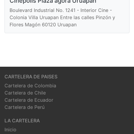
Cinépolis Plaza ágora Uruapan
Boulevard Industrial No. 1241 - Interior Cine -
Colonia Villa Uruapan Entre las calles Pinzón y
Flores Magón 60120 Uruapan
CARTELERA DE PAISES
Cartelera de Colombia
Cartelera de Chile
Cartelera de Ecuador
Cartelera de Perú
LA CARTELERA
Inicio