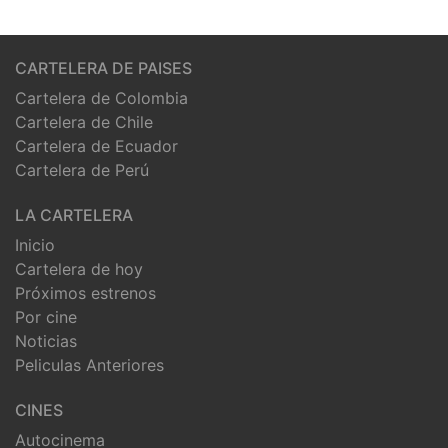
CARTELERA DE PAISES
Cartelera de Colombia
Cartelera de Chile
Cartelera de Ecuador
Cartelera de Perú
LA CARTELERA
Inicio
Cartelera de hoy
Próximos estrenos
Por cine
Noticias
Peliculas Anteriores
CINES
Autocinema