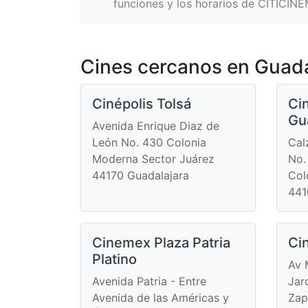
funciones y los horarios de CITICI
Cines cercanos en Guada
Cinépolis Tolsá
Ci
Gu
Avenida Enrique Diaz de
León No. 430 Colonia
Cal
Moderna Sector Juárez
No. 
44170 Guadalajara
Col
441
Cinemex Plaza Patria
Cin
Platino
Av 
Avenida Patria - Entre
Jar
Avenida de las Américas y
Zap