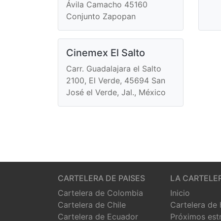
Ávila Camacho 45160
Conjunto Zapopan
Cinemex El Salto
Carr. Guadalajara el Salto
2100, El Verde, 45694 San
José el Verde, Jal., México
CARTELERA DE PAISES
LA CARTELE
Cartelera de Colombia
Inicio
Cartelera de Chile
Cartelera de
Cartelera de Ecuador
Próximos est