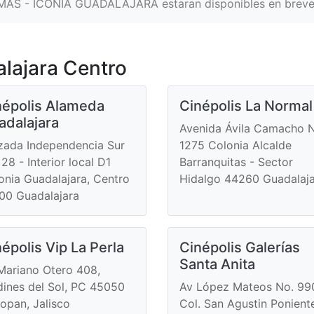
NEMAS - ICONIA GUADALAJARA estaran disponibles en breve
lajara Centro
népolis Alameda
Cinépolis La Normal
adalajara
Avenida Ávila Camacho 
zada Independencia Sur
1275 Colonia Alcalde
28 - Interior local D1
Barranquitas - Sector
onia Guadalajara, Centro
Hidalgo 44260 Guadalaj
00 Guadalajara
épolis Vip La Perla
Cinépolis Galerías
Santa Anita
Mariano Otero 408,
dines del Sol, PC 45050
Av López Mateos No. 99
opan, Jalisco
Col. San Agustin Ponient