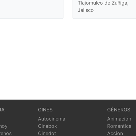
Tlajomulco de Zuñiga,
Jalisco
RA
CINES
GÉNEROS
Autocinema
Animación
 hoy
Cinebox
Romántica
renos
Cinedot
Acción