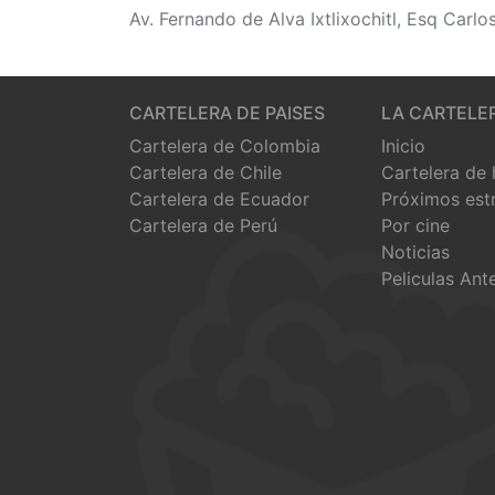
Av. Fernando de Alva Ixtlixochitl, Esq Car
CARTELERA DE PAISES
LA CARTELE
Cartelera de Colombia
Inicio
Cartelera de Chile
Cartelera de
Cartelera de Ecuador
Próximos est
Cartelera de Perú
Por cine
Noticias
Peliculas Ant