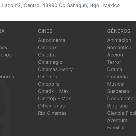
los Lazo #2, Centro, 43990 Cd Sahagún, Hgo., México
RA
CINES
GÉNEROS
Autocinema
Animación
 hoy
Cinebox
Romántica
renos
Cinedot
Acción
Cinemagic
Terror
Cinemas Henry
Drama
eriores
Cinemex
Comedia
Cinépolis
Musical
Cinetix - Mex
Suspenso
Cinetop - Mex
Documental
Citicinemas
Biografía
Río Cinemas
Ciencia Ficc
Aventura
Familiar