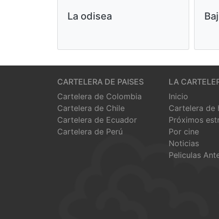
La odisea
Baj
CARTELERA DE PAISES
LA CARTELE
Cartelera de Colombia
Inicio
Cartelera de Chile
Cartelera de
Cartelera de Ecuador
Próximos est
Cartelera de Perú
Por cine
Noticias
Peliculas Ant