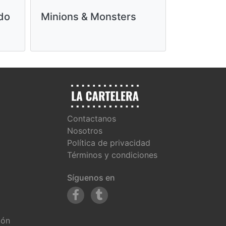
ndo
Minions & Monsters
Toy Story
Contactanos
Nosotros
Política de privacidad
Términos y condiciones
Síguenos en
ión