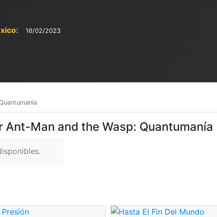
xico:
16/02/2023
 Quantumanía
er Ant-Man and the Wasp: Quantumanía
isponibles.