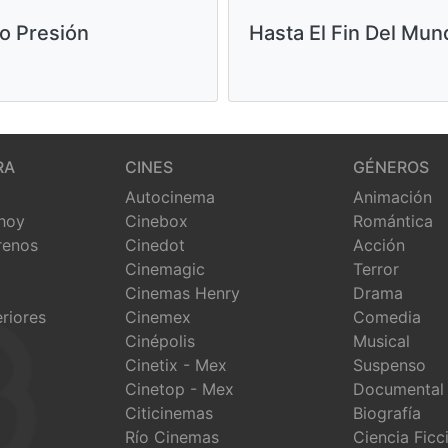
o Presión
Hasta El Fin Del Mu
RA
CINES
GÉNEROS
Autocinema
Animación
 hoy
Cinebox
Romántica
renos
Cinedot
Acción
Cinemagic
Terror
Cinemas Henry
Drama
eriores
Cinemex
Comedia
Cinépolis
Musical
Cinetix - Mex
Suspenso
Cinetop - Mex
Documental
Citicinemas
Biografía
Río Cinemas
Ciencia Ficc