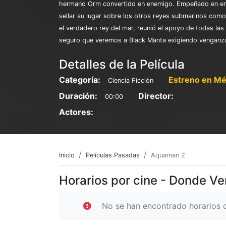
hermano Orm convertido en enemigo. Empeñado en ence
sellar su lugar sobre los otros reyes submarinos como
el verdadero rey del mar, reunió el apoyo de todas l
seguro que veremos a Black Manta exigiendo venganz
Detalles de la Película
Categoría:
Estreno en Mé
Ciencia Ficción
Duración:
Director:
00:00
Actores:
Inicio
Películas Pasadas
Aquaman 2
Horarios por cine - Donde V
No se han encontrado horarios d