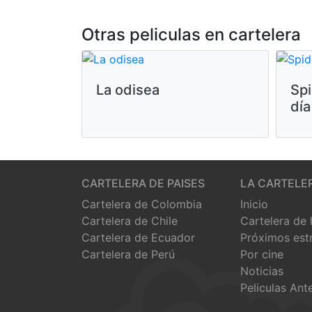
Otras peliculas en cartelera
La odisea
Sp
día
CARTELERA DE PAISES
LA CARTELE
Cartelera de Colombia
Inicio
Cartelera de Chile
Cartelera de
Cartelera de Ecuador
Próximos est
Cartelera de Perú
Por cine
Noticias
Peliculas Ant