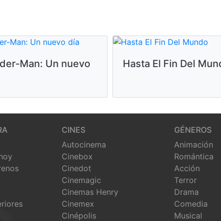
ider-Man: Un nuevo
Hasta El Fin Del Mun
RA
CINES
GÉNEROS
Autocinema
Animación
 hoy
Cinebox
Romántica
renos
Cinedot
Acción
Cinemagic
Terror
Cinemas Henry
Drama
eriores
Cinemex
Comedia
Cinépolis
Musical