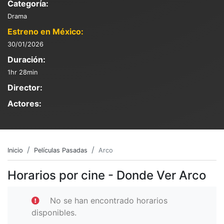
Categoría:
Drama
Estreno en México:
30/01/2026
Duración:
1hr 28min
Director:
Actores:
Inicio
Películas Pasadas
Arco
Horarios por cine - Donde Ver Arco
No se han encontrado horarios
disponibles.