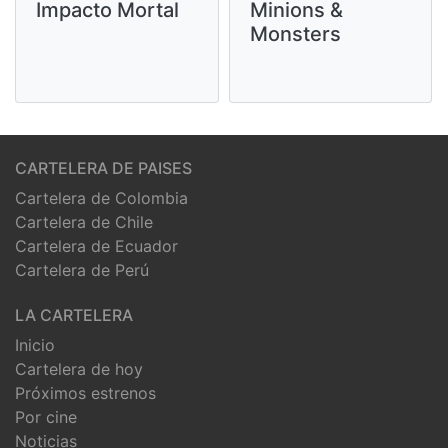
Impacto Mortal
Minions &
Monsters
CARTELERA DE PAISES
Cartelera de Colombia
Cartelera de Chile
Cartelera de Ecuador
Cartelera de Perú
LA CARTELERA
Inicio
Cartelera de hoy
Próximos estrenos
Por cine
Noticias