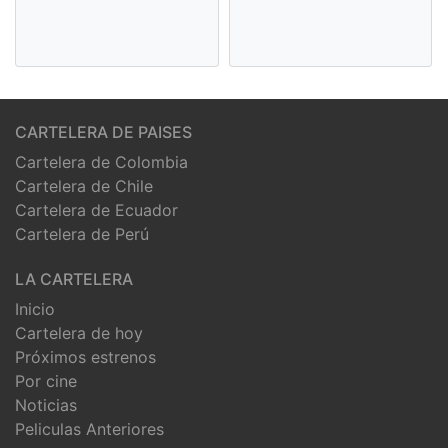
CARTELERA DE PAISES
Cartelera de Colombia
Cartelera de Chile
Cartelera de Ecuador
Cartelera de Perú
LA CARTELERA
Inicio
Cartelera de hoy
Próximos estrenos
Por cine
Noticias
Peliculas Anteriores