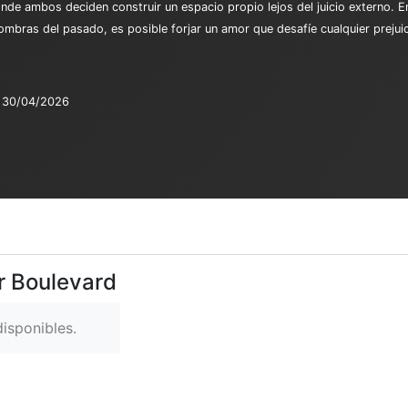
nde ambos deciden construir un espacio propio lejos del juicio externo. E
ombras del pasado, es posible forjar un amor que desafíe cualquier prejuic
30/04/2026
r Boulevard
isponibles.