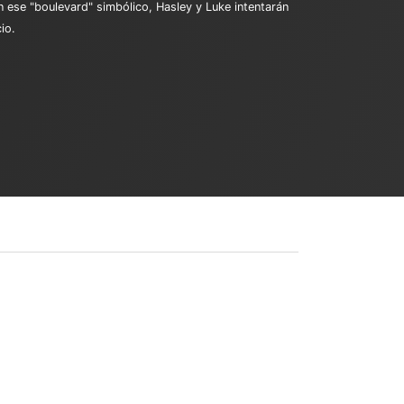
n ese "boulevard" simbólico, Hasley y Luke intentarán
io.