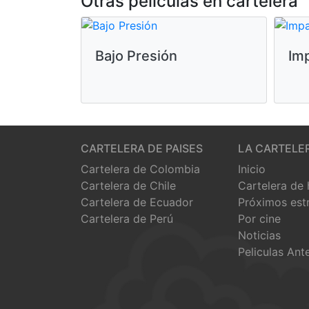
Otras peliculas en cartelera
Bajo Presión
Im
CARTELERA DE PAISES
LA CARTELE
Cartelera de Colombia
Inicio
Cartelera de Chile
Cartelera de
Cartelera de Ecuador
Próximos est
Cartelera de Perú
Por cine
Noticias
Peliculas Ant