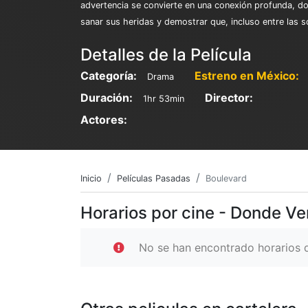
advertencia se convierte en una conexión profunda, do
sanar sus heridas y demostrar que, incluso entre las s
Detalles de la Película
Categoría:
Estreno en México:
Drama
Duración:
Director:
1hr 53min
Actores:
Inicio
Películas Pasadas
Boulevard
Horarios por cine - Donde Ve
No se han encontrado horarios d