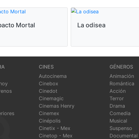
pacto Mortal
La odisea
RA
CINES
GÉNEROS
Autocinema
Animación
 hoy
Cinebox
Romántica
renos
Cinedot
Acción
Cinemagic
Terror
Cinemas Henry
Drama
eriores
Cinemex
Comedia
Cinépolis
Musical
Cinetix - Mex
Suspenso
Cinetop - Mex
Documental