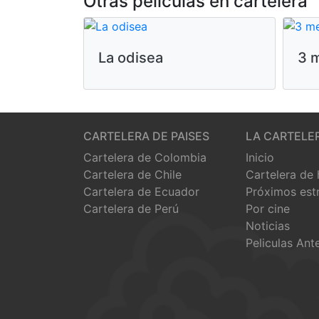
Otras peliculas en cartelera
La odisea
3 m
CARTELERA DE PAISES
LA CARTELE
Cartelera de Colombia
Inicio
Cartelera de Chile
Cartelera de
Cartelera de Ecuador
Próximos est
Cartelera de Perú
Por cine
Noticias
Peliculas Ant