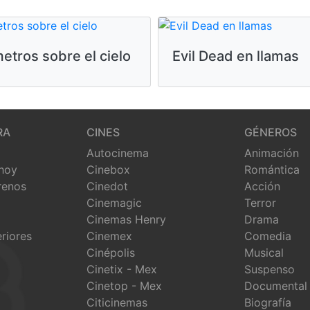
etros sobre el cielo
Evil Dead en llamas
RA
CINES
GÉNEROS
Autocinema
Animación
 hoy
Cinebox
Romántica
renos
Cinedot
Acción
Cinemagic
Terror
Cinemas Henry
Drama
eriores
Cinemex
Comedia
Cinépolis
Musical
Cinetix - Mex
Suspenso
Cinetop - Mex
Documental
Citicinemas
Biografía