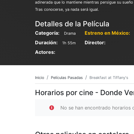
adinerada que lo mantiene mientras persigue su sueño d
Tras conocerse, ya nada será igual.
Detalles de la Película
Categoría:
Estreno en México:
Drama
Duración:
Director:
1h 55m
Actores:
Inicio
Películas Pasadas
Breakfast at Tiffany's
Horarios por cine - Donde Ver
No se han encontrado horarios d