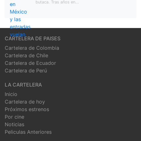
butaca. Tras años en...
CARTELERA DE PAISES
Cartelera de Colombia
Cartelera de Chile
Cartelera de Ecuador
Cartelera de Perú
LA CARTELERA
Inicio
Cartelera de hoy
Próximos estrenos
Por cine
Noticias
Peliculas Anteriores