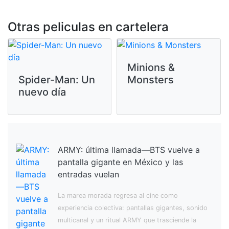
Otras peliculas en cartelera
Minions &
Spider-Man: Un
Monsters
nuevo día
ARMY: última llamada—BTS vuelve a
pantalla gigante en México y las
entradas vuelan
La marea morada regresa al cine como
experiencia colectiva: pantallas gigantes, sonido
multicanal y un ritual ARMY que trasciende la