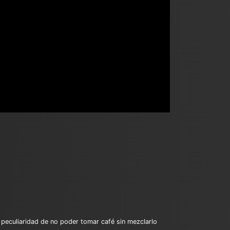
a peculiaridad de no poder tomar café sin mezclarlo