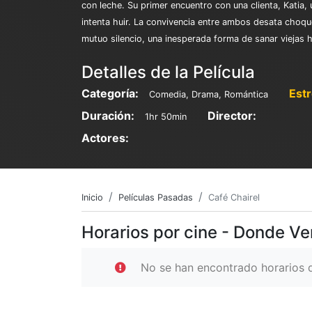
con leche. Su primer encuentro con una clienta, Katia
intenta huir. La convivencia entre ambos desata choqu
mutuo silencio, una inesperada forma de sanar viejas h
Detalles de la Película
Categoría:
Est
Comedia, Drama, Romántica
Duración:
Director:
1hr 50min
Actores:
Inicio
Películas Pasadas
Café Chairel
Horarios por cine - Donde Ve
No se han encontrado horarios d