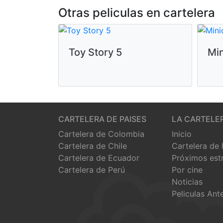
Otras peliculas en cartelera
Toy Story 5
Mi
CARTELERA DE PAISES
LA CARTELE
Cartelera de Colombia
Inicio
Cartelera de Chile
Cartelera de
Cartelera de Ecuador
Próximos est
Cartelera de Perú
Por cine
Noticias
Peliculas Ant