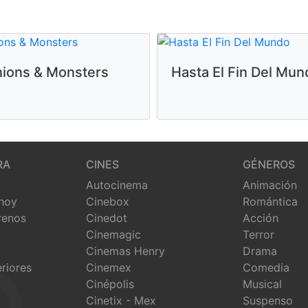
nions & Monsters
Hasta El Fin Del Mun
RA
CINES
GÉNEROS
Autocinema
Animación
 hoy
Cinebox
Romántica
renos
Cinedot
Acción
Cinemagic
Terror
Cinemas Henry
Drama
eriores
Cinemex
Comedia
Cinépolis
Musical
Cinetix - Mex
Suspenso