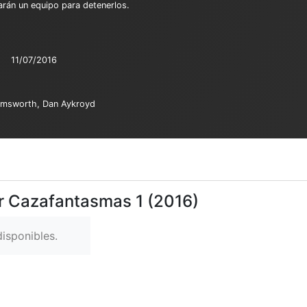
arán un equipo para detenerlos.
:
11/07/2016
Hemsworth, Dan Aykroyd
er Cazafantasmas 1 (2016)
isponibles.