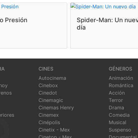
o Presión
Spider-Man: Un nue
día
RA
CINES
GÉNEROS
Autocinema
Animación
 hoy
Cinebox
Romántica
renos
Cinedot
Acción
Cinemagic
Terror
Cinemas Henry
Drama
eriores
Cinemex
Comedia
Cinépolis
Musical
Cinetix - Mex
Suspenso
Cinetop - Mex
Documental