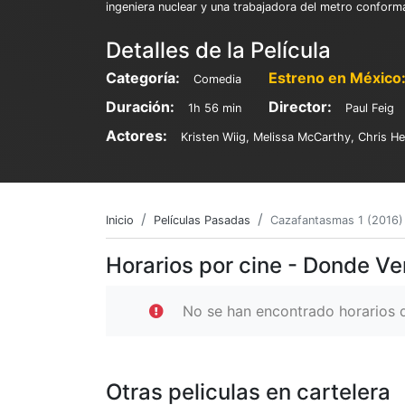
ingeniera nuclear y una trabajadora del metro conform
Detalles de la Película
Categoría:
Estreno en México
Comedia
Duración:
Director:
1h 56 min
Paul Feig
Actores:
Kristen Wiig, Melissa McCarthy, Chris 
Inicio
Películas Pasadas
Cazafantasmas 1 (2016)
Horarios por cine - Donde V
No se han encontrado horarios d
Otras peliculas en cartelera