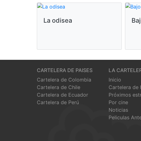
La odisea
Baj
CARTELERA DE PAISES
LA CARTELE
Cartelera de Colombia
Inicio
Cartelera de Chile
Cartelera de
Cartelera de Ecuador
Próximos est
Cartelera de Perú
Por cine
Noticias
Peliculas Ant