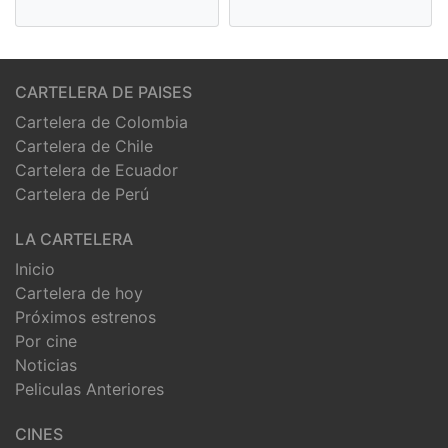
CARTELERA DE PAISES
Cartelera de Colombia
Cartelera de Chile
Cartelera de Ecuador
Cartelera de Perú
LA CARTELERA
Inicio
Cartelera de hoy
Próximos estrenos
Por cine
Noticias
Peliculas Anteriores
CINES