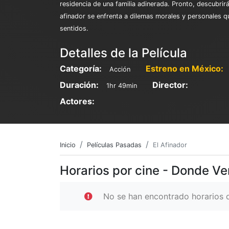
residencia de una familia adinerada. Pronto, descubrir
afinador se enfrenta a dilemas morales y personales qu
sentidos.
Detalles de la Película
Categoría:
Estreno en México:
Acción
Duración:
Director:
1hr 49min
Actores:
Inicio
Películas Pasadas
El Afinador
Horarios por cine - Donde Ver
No se han encontrado horarios d