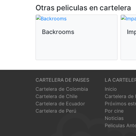
Otras peliculas en cartelera
Backrooms
Im
CARTELERA DE PAISES
LA CARTELE
Cartelera de Colombia
Inicio
Cartelera de Chile
Cartelera de
Cartelera de Ecuador
Próximos est
Cartelera de Perú
Por cine
Noticias
Peliculas Ant