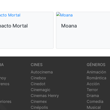
pacto Mortal
Moana
RA
CINES
GÉNEROS
Autocinema
Animación
 hoy
Cinebox
Romántica
renos
Cinedot
Acción
Cinemagic
Terror
Cinemas Henry
Drama
eriores
Cinemex
Comedia
Cinépolis
Musical