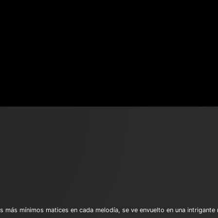
s más mínimos matices en cada melodía, se ve envuelto en una intrigante re