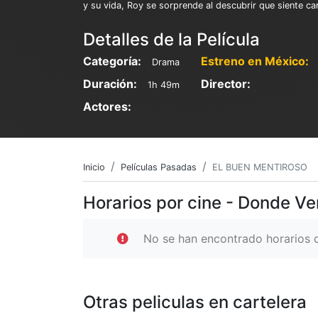
y su vida, Roy se sorprende al descubrir que siente ca
Detalles de la Película
Categoría:
Estreno en México:
Drama
Duración:
Director:
1h 49m
Actores:
Inicio
Películas Pasadas
EL BUEN MENTIROSO
Horarios por cine - Donde 
No se han encontrado horarios d
Otras peliculas en cartelera