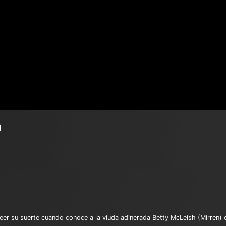
O
er su suerte cuando conoce a la viuda adinerada Betty McLeish (Mirren) e