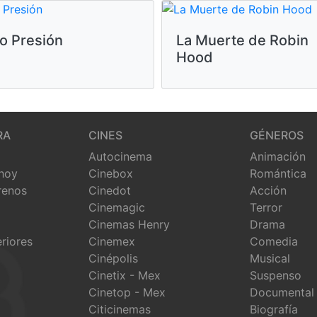
o Presión
La Muerte de Robin
Hood
RA
CINES
GÉNEROS
Autocinema
Animación
 hoy
Cinebox
Romántica
renos
Cinedot
Acción
Cinemagic
Terror
Cinemas Henry
Drama
eriores
Cinemex
Comedia
Cinépolis
Musical
Cinetix - Mex
Suspenso
Cinetop - Mex
Documental
Citicinemas
Biografía