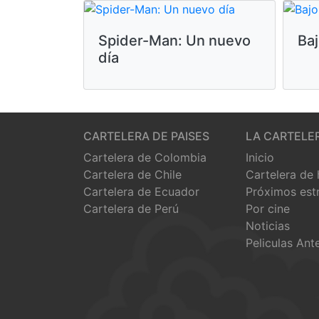
Spider-Man: Un nuevo
Baj
día
CARTELERA DE PAISES
LA CARTELE
Cartelera de Colombia
Inicio
Cartelera de Chile
Cartelera de
Cartelera de Ecuador
Próximos est
Cartelera de Perú
Por cine
Noticias
Peliculas Ant