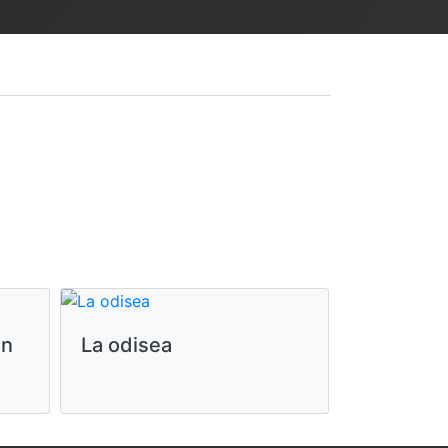
ón
La odisea
La Negoc