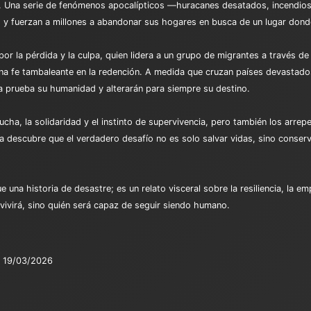
s. Una serie de fenómenos apocalípticos —huracanes desatados, incendios
 y fuerzan a millones a abandonar sus hogares en busca de un lugar donde
por la pérdida y la culpa, quien lidera a un grupo de migrantes a través de un
 una fe tambaleante en la redención. A medida que cruzan países devasta
a prueba su humanidad y alterarán para siempre su destino.
e lucha, la solidaridad y el instinto de supervivencia, pero también los ar
cía descubre que el verdadero desafío no es solo salvar vidas, sino conse
 una historia de desastre; es un relato visceral sobre la resiliencia, la e
vivirá, sino quién será capaz de seguir siendo humano.
19/03/2026