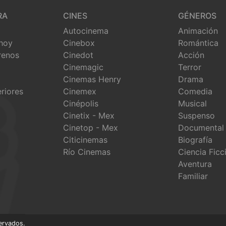
RA
CINES
GÉNEROS
Autocinema
Animación
 hoy
Cinebox
Romántica
renos
Cinedot
Acción
Cinemagic
Terror
Cinemas Henry
Drama
eriores
Cinemex
Comedia
Cinépolis
Musical
Cinetix - Mex
Suspenso
Cinetop - Mex
Documental
Citicinemas
Biografía
Río Cinemas
Ciencia Ficc
Aventura
Familiar
ervados.