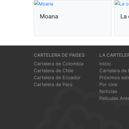
Moana
La 
CARTELERA DE PAISES
LA CARTELE
Cartelera de Colombia
Inicio
Cartelera de Chile
Cartelera de
Cartelera de Ecuador
Próximos est
Cartelera de Perú
Por cine
Noticias
Peliculas Ant