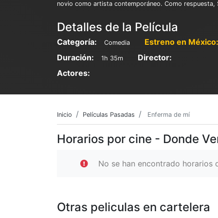
novio como artista contemporáneo. Como respuesta, Sig
Detalles de la Película
Categoría:
Estreno en México
Comedia
Duración:
Director:
1h 35m
Actores:
Inicio
Películas Pasadas
Enferma de mí
Horarios por cine - Donde Ve
No se han encontrado horarios d
Otras peliculas en cartelera