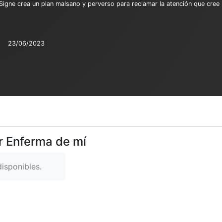
ne crea un plan malsano y perverso para reclamar la atención que cree me
:
23/06/2023
r Enferma de mí
isponibles.