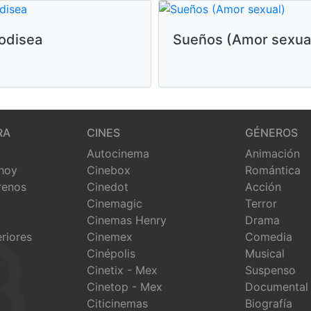
odisea
Sueños (Amor sexua
RA
CINES
GÉNEROS
Autocinema
Animación
 hoy
Cinebox
Romántica
renos
Cinedot
Acción
Cinemagic
Terror
Cinemas Henry
Drama
eriores
Cinemex
Comedia
Cinépolis
Musical
Cinetix - Mex
Suspenso
Cinetop - Mex
Documental
Citicinemas
Biografía