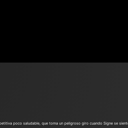
etitiva poco saludable, que toma un peligroso giro cuando Signe se sient