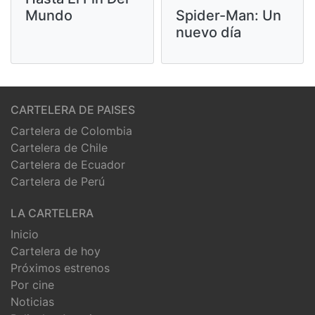
Mundo
Spider-Man: Un
nuevo día
CARTELERA DE PAISES
Cartelera de Colombia
Cartelera de Chile
Cartelera de Ecuador
Cartelera de Perú
LA CARTELERA
Inicio
Cartelera de hoy
Próximos estrenos
Por cine
Noticias