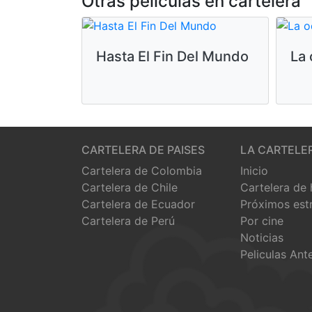
Otras peliculas en cartelera
Hasta El Fin Del Mundo
La 
CARTELERA DE PAISES
LA CARTELE
Cartelera de Colombia
Inicio
Cartelera de Chile
Cartelera de
Cartelera de Ecuador
Próximos est
Cartelera de Perú
Por cine
Noticias
Peliculas Ant