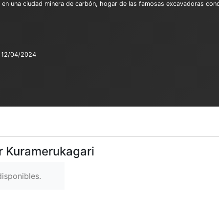
 en una ciudad minera de carbón, hogar de las famosas excavadoras cono
12/04/2024
er Kuramerukagari
isponibles.