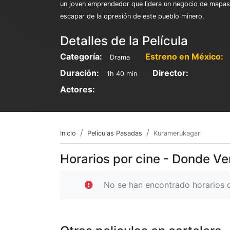
un joven emprendedor que lidera un negocio de mapas
escapar de la opresión de este pueblo minero.
Detalles de la Película
Categoría:
Estreno en México:
Drama
Duración:
Director:
1h 40 min
Actores:
Inicio
Películas Pasadas
Kuramerukagari
Horarios por cine - Donde V
No se han encontrado horarios d