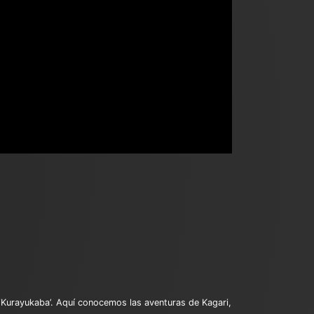
‘Kurayukaba’. Aquí conocemos las aventuras de Kagari,