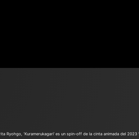
a Ryohgo, ‘Kuramerukagari’ es un spin-off de la cinta animada del 2023 