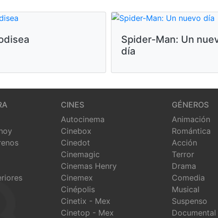
odisea
Spider-Man: Un nue
día
RA
CINES
GÉNEROS
Autocinema
Animación
 hoy
Cinebox
Romántica
renos
Cinedot
Acción
Cinemagic
Terror
Cinemas Henry
Drama
eriores
Cinemex
Comedia
Cinépolis
Musical
Cinetix - Mex
Suspenso
Cinetop - Mex
Documental