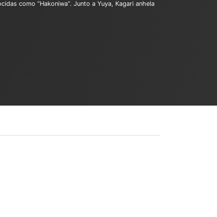
cidas como “Hakoniwa”. Junto a Yuya, Kagari anhela