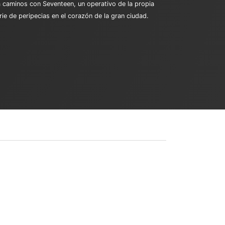
za caminos con Seventeen, un operativo de la propia
rie de peripecias en el corazón de la gran ciudad.