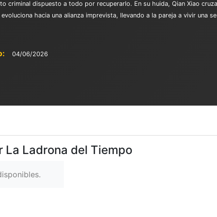
cato criminal dispuesto a todo por recuperarlo. En su huida, Qian Xiao cru
oluciona hacia una alianza imprevista, llevando a la pareja a vivir una se
o:
04/06/2026
er La Ladrona del Tiempo
isponibles.