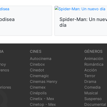
odisea
Spider-Man: Un nue
día
RA
CINES
GÉNEROS
Autocinema
Animación
 hoy
Cinebox
Romántica
renos
Cinedot
Acción
Cinemagic
Terror
Cinemas Henry
Drama
eriores
Cinemex
Comedia
Cinépolis
Musical
Cinetix - Mex
Suspenso
Cinetop - Mex
Documental