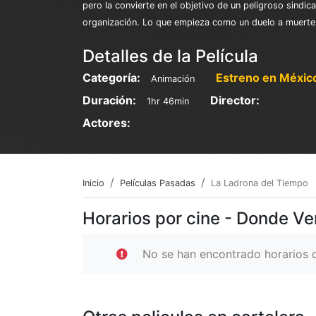
pero la convierte en el objetivo de un peligroso sindi
organización. Lo que empieza como un duelo a muerte ev
Detalles de la Película
Categoría:
Estreno en Méxic
Animación
Duración:
Director:
1hr 46min
Actores:
Inicio
Películas Pasadas
La Ladrona del Tiempo
Horarios por cine - Donde V
No se han encontrado horarios d