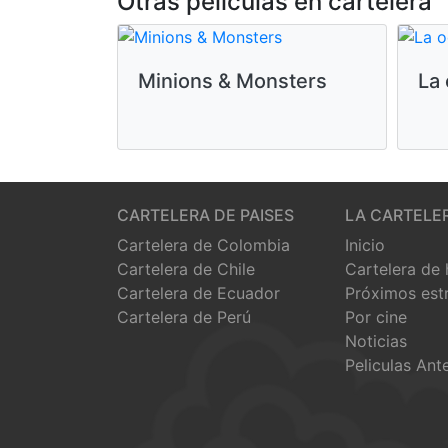
Otras peliculas en cartelera
Minions & Monsters
La 
CARTELERA DE PAISES
LA CARTELE
Cartelera de Colombia
Inicio
Cartelera de Chile
Cartelera de
Cartelera de Ecuador
Próximos est
Cartelera de Perú
Por cine
Noticias
Peliculas Ant