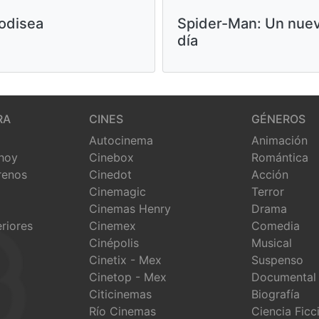
odisea
Spider-Man: Un nue
día
RA
CINES
GÉNEROS
Autocinema
Animación
 hoy
Cinebox
Romántica
renos
Cinedot
Acción
Cinemagic
Terror
Cinemas Henry
Drama
eriores
Cinemex
Comedia
Cinépolis
Musical
Cinetix - Mex
Suspenso
Cinetop - Mex
Documental
Citicinemas
Biografía
Río Cinemas
Ciencia Ficc