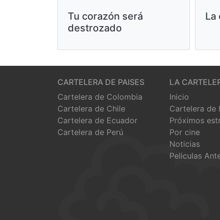
Tu corazón será
La 
destrozado
CARTELERA DE PAISES
LA CARTELE
Cartelera de Colombia
Inicio
Cartelera de Chile
Cartelera de
Cartelera de Ecuador
Próximos est
Cartelera de Perú
Por cine
Noticias
Peliculas Ant