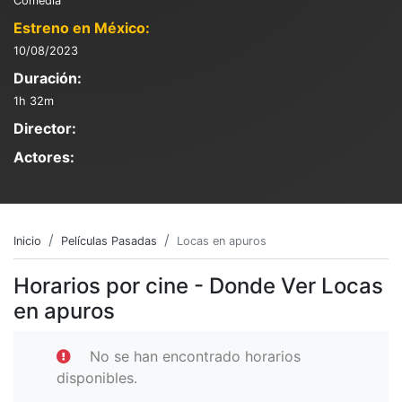
Comedia
Estreno en México:
10/08/2023
Duración:
1h 32m
Director:
Actores:
Inicio
Películas Pasadas
Locas en apuros
Horarios por cine - Donde Ver Locas
en apuros
No se han encontrado horarios
disponibles.