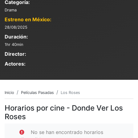
Categoría:
Drama
Estreno en México:
28/08/2025
Duración:
1hr 40min
Director:
Actores:
Inicio
Películas Pasadas
Los Roses
Horarios por cine - Donde Ver Los
Roses
No se han encontrado horarios