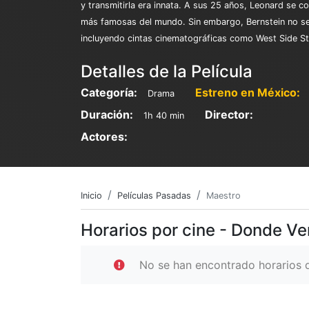
y transmitirla era innata. A sus 25 años, Leonard se c
más famosas del mundo. Sin embargo, Bernstein no se l
incluyendo cintas cinematográficas como West Side St
Detalles de la Película
Categoría:
Estreno en México:
Drama
Duración:
Director:
1h 40 min
Actores:
Inicio
Películas Pasadas
Maestro
Horarios por cine - Donde V
No se han encontrado horarios d