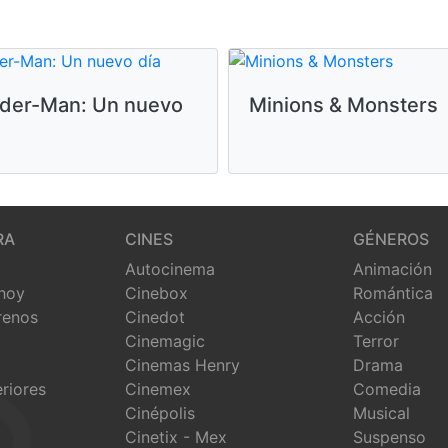
ider-Man: Un nuevo
Minions & Monsters
RA
CINES
GÉNEROS
Autocinema
Animación
 hoy
Cinebox
Romántica
renos
Cinedot
Acción
Cinemagic
Terror
Cinemas Henry
Drama
eriores
Cinemex
Comedia
Cinépolis
Musical
Cinetix - Mex
Suspenso