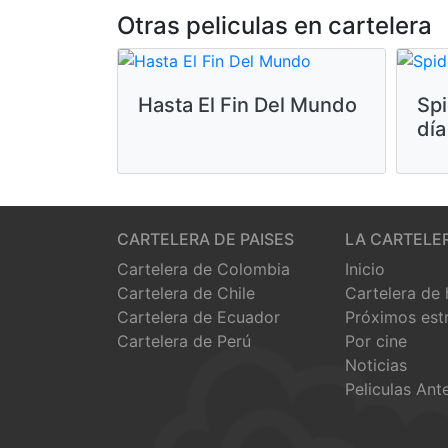
Otras peliculas en cartelera
Hasta El Fin Del Mundo
Sp
día
CARTELERA DE PAISES
LA CARTELE
Cartelera de Colombia
Inicio
Cartelera de Chile
Cartelera de
Cartelera de Ecuador
Próximos est
Cartelera de Perú
Por cine
Noticias
Peliculas Ant