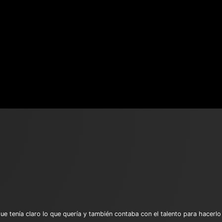
ue tenía claro lo que quería y también contaba con el talento para hacerl