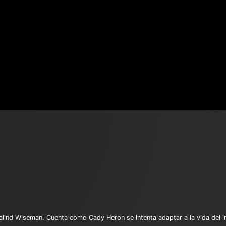
lind Wiseman. Cuenta como Cady Heron se intenta adaptar a la vida del in