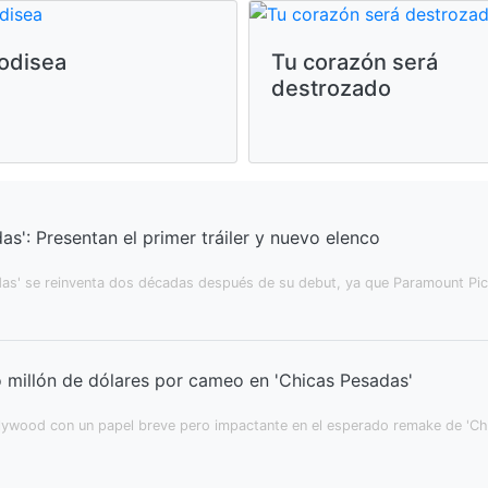
odisea
Tu corazón será
destrozado
as': Presentan el primer tráiler y nuevo elenco
as' se reinventa dos décadas después de su debut, ya que Paramount Pict
 millón de dólares por cameo en 'Chicas Pesadas'
ywood con un papel breve pero impactante en el esperado remake de 'Chic