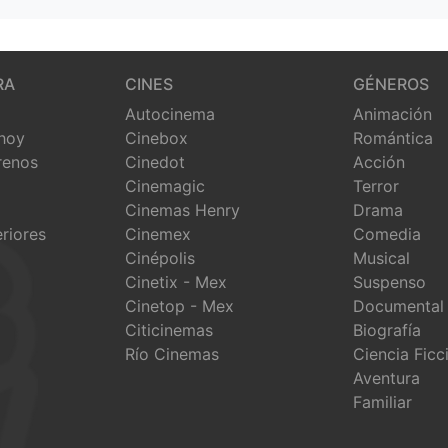
RA
CINES
GÉNEROS
Autocinema
Animación
 hoy
Cinebox
Romántica
renos
Cinedot
Acción
Cinemagic
Terror
Cinemas Henry
Drama
eriores
Cinemex
Comedia
Cinépolis
Musical
Cinetix - Mex
Suspenso
Cinetop - Mex
Documental
Citicinemas
Biografía
Río Cinemas
Ciencia Ficc
Aventura
Familiar