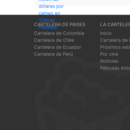
CARTELERA DE PAISES
LA CARTELE
Cartelera de Colombia
Inicio
Cartelera de Chile
Cartelera de
Cartelera de Ecuador
Próximos est
Cartelera de Perú
Por cine
Noticias
Peliculas Ant