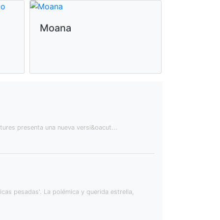
Moana
Impacto 
ures presenta una nueva versi&oacut...
as pesadas'. La polémica y querida estrella,