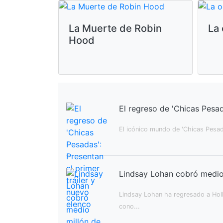
La Muerte de Robin
La 
Hood
El regreso de 'Chicas Pesad
El icónico mundo de 'Chicas Pesad
Lindsay Lohan cobró medio
Lindsay Lohan ha regresado a Holl
cono...