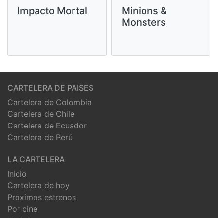
Impacto Mortal
Minions &
Monsters
CARTELERA DE PAISES
Cartelera de Colombia
Cartelera de Chile
Cartelera de Ecuador
Cartelera de Perú
LA CARTELERA
Inicio
Cartelera de hoy
Próximos estrenos
Por cine