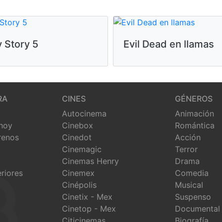
 Story 5
Evil Dead en llamas
RA
CINES
GÉNEROS
Autocinema
Animación
 hoy
Cinebox
Romántica
renos
Cinedot
Acción
Cinemagic
Terror
Cinemas Henry
Drama
eriores
Cinemex
Comedia
Cinépolis
Musical
Cinetix - Mex
Suspenso
Cinetop - Mex
Documental
Citicinemas
Biografía