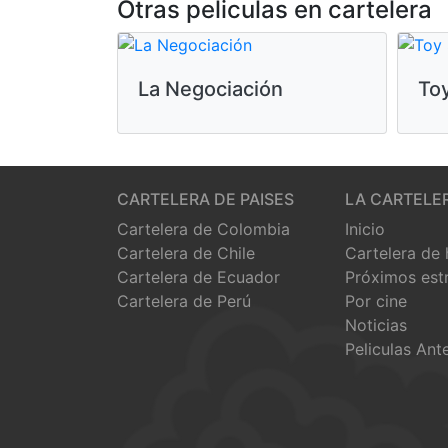
Otras peliculas en cartelera
La Negociación
Toy
CARTELERA DE PAISES
LA CARTELE
Cartelera de Colombia
Inicio
Cartelera de Chile
Cartelera de
Cartelera de Ecuador
Próximos est
Cartelera de Perú
Por cine
Noticias
Peliculas Ant