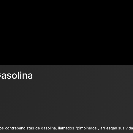
Gasolina
 los contrabandistas de gasolina, llamados "pimpineros", arriesgan sus vi