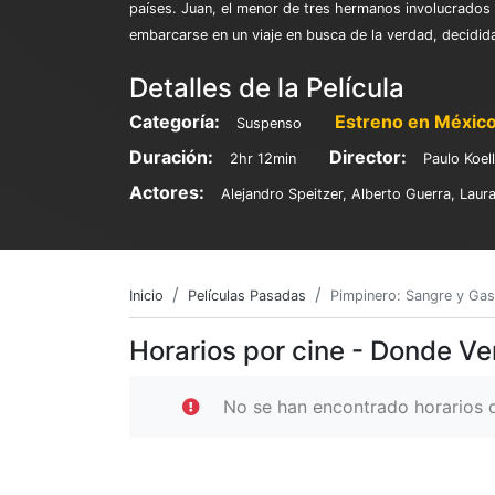
países. Juan, el menor de tres hermanos involucrados 
embarcarse en un viaje en busca de la verdad, decidida
Detalles de la Película
Categoría:
Estreno en México
Suspenso
Duración:
Director:
2hr 12min
Paulo Koel
Actores:
Alejandro Speitzer, Alberto Guerra, Lau
Inicio
Películas Pasadas
Pimpinero: Sangre y Gas
Horarios por cine - Donde Ve
No se han encontrado horarios d