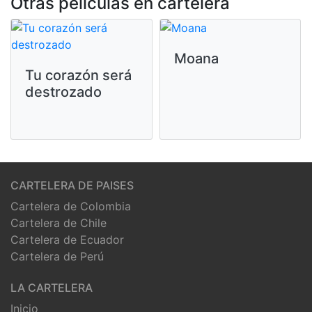
Otras peliculas en cartelera
Moana
Tu corazón será
destrozado
CARTELERA DE PAISES
Cartelera de Colombia
Cartelera de Chile
Cartelera de Ecuador
Cartelera de Perú
LA CARTELERA
Inicio